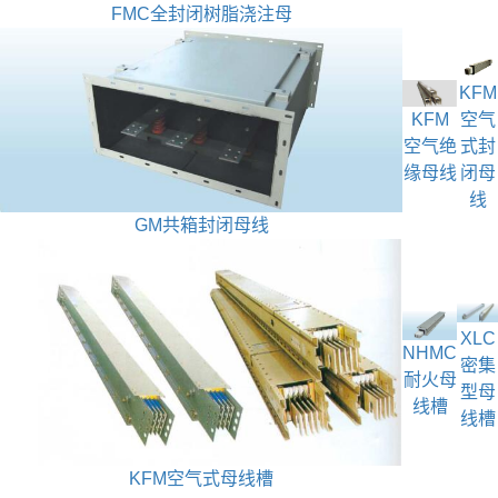
FMC全封闭树脂浇注母
KFM
KFM
空气
空气绝
式封
缘母线
闭母
线
GM共箱封闭母线
XLC
NHMC
密集
耐火母
型母
线槽
线槽
KFM空气式母线槽