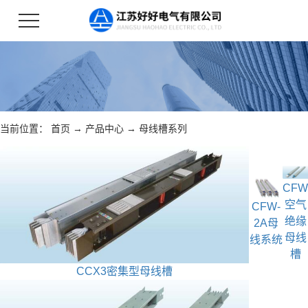
当前位置：
首页
→
产品中心
→
母线槽系列
CFW
空气
CFW-
绝缘
2A母
母线
线系统
槽
CCX3密集型母线槽