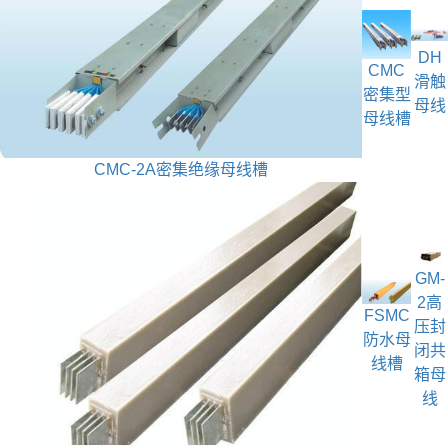
DH
CMC
滑触
密集型
母线
母线槽
CMC-2A密集绝缘母线槽
GM-
2高
FSMC
压封
防水母
闭共
线槽
箱母
线