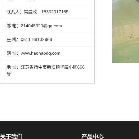
联系人：常威政 18362017185
邮 箱：214045320@qq.com
座 机：0511-88132968
网 址：www.haohaodq.com
地 址：江苏省扬中市新坝镇华威小区666
号
关于我们
产品中心