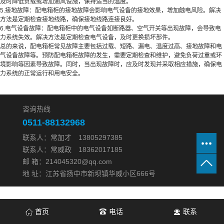
及时降低负载或增加通风设施，保持适当的温度。
5.接地故障：配电箱柜的接地故障会影响电气设备的接地效果，增加触电风险。解决
方法是定期检查接地线路，确保接地线路连接良好。
6.电气设备故障：配电箱柜中的电气设备如断路器、空气开关等出现故障，会导致电
力系统失效。解决方法是定期检查电气设备，及时更换损坏部件。
总的来说，配电箱柜常见故障主要包括过载、短路、漏电、温度过高、接地故障和电
气设备故障等。预防配电箱柜故障的发生，需要定期检查和维护，避免负荷过重或环
境影响等因素导致故障。同时，当出现故障时，应及时发现并采取相应措施，确保电
力系统的正常运行和用电安全。
咨询热线
0511-88132968
联系人：常加才 13805297385
联系人：常威政 18362017185
邮 箱：214045320@qq.com
地 址：江苏省扬中市新坝镇华威小区666号
首页
电话
联系